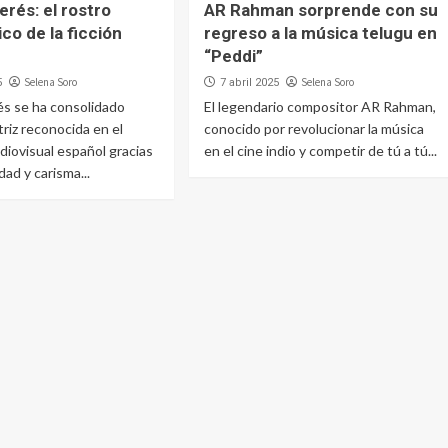
erés: el rostro
AR Rahman sorprende con su
co de la ficción
regreso a la música telugu en
“Peddi”
Selena Soro
Selena Soro
5
7 abril 2025
és se ha consolidado
El legendario compositor AR Rahman,
riz reconocida en el
conocido por revolucionar la música
iovisual español gracias
en el cine indio y competir de tú a tú...
idad y carisma...