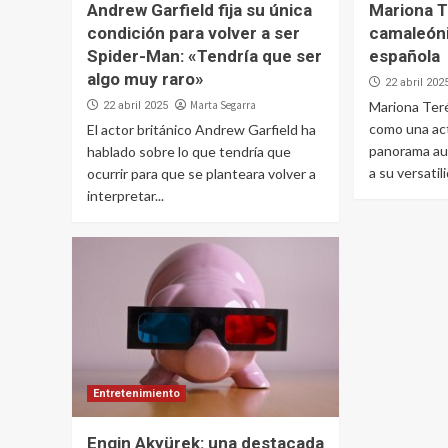
Andrew Garfield fija su única
Mariona T
condición para volver a ser
camaleóni
Spider-Man: «Tendría que ser
española
algo muy raro»
22 abril 202
Marta Segarra
Mariona Ter
22 abril 2025
como una act
El actor británico Andrew Garfield ha
panorama aud
hablado sobre lo que tendría que
a su versatil
ocurrir para que se planteara volver a
interpretar...
Entretenimiento
Engin Akyürek: una destacada