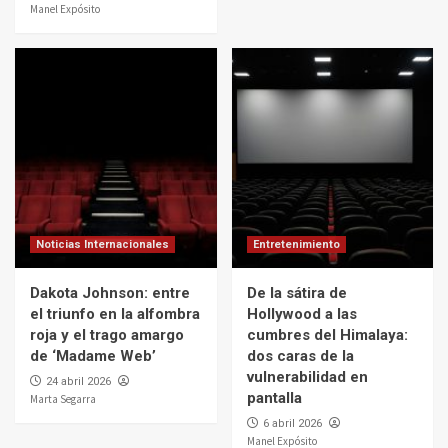
Manel Expósito
Noticias Internacionales
Entretenimiento
Dakota Johnson: entre
De la sátira de
el triunfo en la alfombra
Hollywood a las
roja y el trago amargo
cumbres del Himalaya:
de ‘Madame Web’
dos caras de la
vulnerabilidad en
24 abril 2026
pantalla
Marta Segarra
6 abril 2026
Manel Expósito