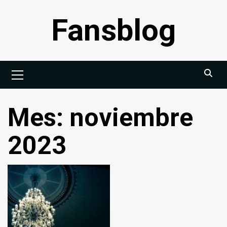
Saltar
Fansblog
al
contenido
Menú
principal
Mes:
noviembre
2023