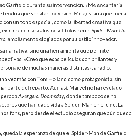
só Garfield durante su intervención. «Me encantaría
e tendría que ser algo muy raro. Me gustaría que fuera
o con un tono especial, como la libertad creativa que
 explicó, en clara alusión a títulos como
Spider-Man: Un
rso
, ampliamente elogiados por su estilo innovador.
usa narrativa, sino una herramienta que permite
pectivas. «Creo que esas películas son brillantes y
ersonaje de muchas maneras distintas», añadió.
una vez más con Tom Holland como protagonista, sin
ar parte del reparto. Aun así, Marvel no ha revelado
 esperada
Avengers: Doomsday
, donde tampoco se ha
actores que han dado vida a Spider-Man en el cine. La
nos fans, pero desde el estudio aseguran que aún queda
o, queda la esperanza de que el Spider-Man de Garfield