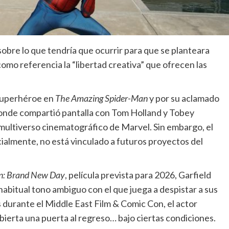
sobre lo que tendría que ocurrir para que se planteara
omo referencia la “libertad creativa” que ofrecen las
 superhéroe en
The Amazing Spider-Man
y por su aclamado
onde compartió pantalla con Tom Holland y Tobey
 multiverso cinematográfico de Marvel. Sin embargo, el
cialmente, no está vinculado a futuros proyectos del
n: Brand New Day
, película prevista para 2026, Garfield
 habitual tono ambiguo con el que juega a despistar a sus
 durante el Middle East Film & Comic Con, el actor
ierta una puerta al regreso… bajo ciertas condiciones.