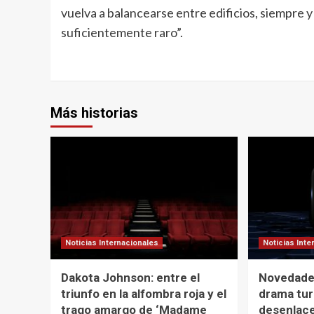
vuelva a balancearse entre edificios, siempre y
suficientemente raro”.
Más historias
Noticias Internacionales
Noticias Inte
Dakota Johnson: entre el
Novedades
triunfo en la alfombra roja y el
drama tur
trago amargo de ‘Madame
desenlace 