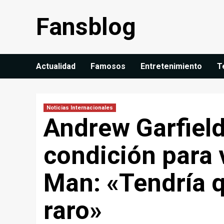
Saltar
Fansblog
al
contenido
Actualidad
Famosos
Entretenimiento
T
Noticias Internacionales
Andrew Garfield 
condición para 
Man: «Tendría 
raro»