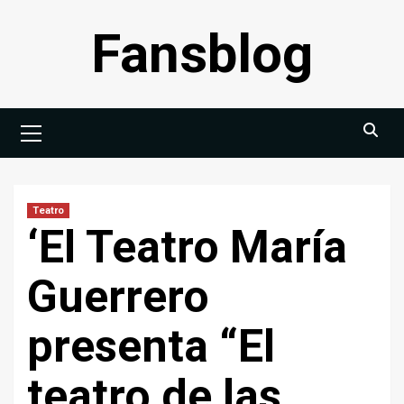
Saltar
Fansblog
al
contenido
Menú
principal
Teatro
‘El Teatro María
Guerrero
presenta “El
teatro de las