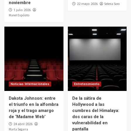
noviembre
Selena Soro
22 mayo 2026
1 julio 2026
Manel Expósito
Noticias Internacionales
Entretenimiento
Dakota Johnson: entre
De la sátira de
el triunfo en la alfombra
Hollywood a las
roja y el trago amargo
cumbres del Himalaya:
de ‘Madame Web’
dos caras de la
vulnerabilidad en
24 abril 2026
pantalla
Marta Segarra