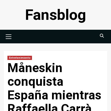
Saltar
Fansblog
al
contenido
Menú
principal
Entretenimiento
Måneskin
conquista
España mientras
Raffaella Carrà,