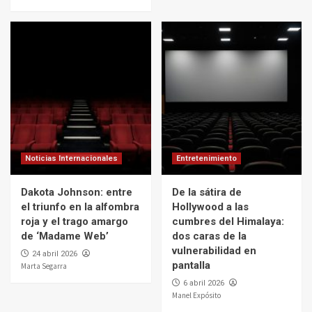
Noticias Internacionales
Entretenimiento
Dakota Johnson: entre
De la sátira de
el triunfo en la alfombra
Hollywood a las
roja y el trago amargo
cumbres del Himalaya:
de ‘Madame Web’
dos caras de la
vulnerabilidad en
24 abril 2026
pantalla
Marta Segarra
6 abril 2026
Manel Expósito