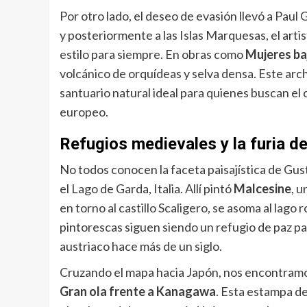
Por otro lado, el deseo de evasión llevó a Paul
y posteriormente a las Islas Marquesas, el ar
estilo para siempre. En obras como
Mujeres ba
volcánico de orquídeas y selva densa. Este arch
santuario natural ideal para quienes buscan el 
europeo.
Refugios medievales y la furia d
No todos conocen la faceta paisajística de Gust
el Lago de Garda, Italia. Allí pintó
Malcesine
, 
en torno al castillo Scaligero, se asoma al lago r
pintorescas siguen siendo un refugio de paz para
austriaco hace más de un siglo.
Cruzando el mapa hacia Japón, nos encontramo
Gran ola frente a Kanagawa
. Esta estampa de