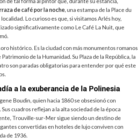
on de tal forma al pintor que, durante su estancia,
rraza de café por la noche
, una estampa de la Place du
ocalidad. Lo curioso es que, si visitamos Arlés hoy,
izado significativamente como Le Café La Nuit, que
smó.
tesoro histórico. Es la ciudad con más monumentos romanos
e Patrimonio de la Humanidad. Su Plaza de la República, la
atro son paradas obligatorias para entender por qué este
os.
ía a la exuberancia de la Polinesia
ugene Boudin, quien hacia 1860 se obsesionó con
e. Sus cuadros reflejan a la alta sociedad de la época
ente, Trouville-sur-Mer sigue siendo un destino de
egantes convertidas en hoteles de lujo conviven con
nda de 1936.