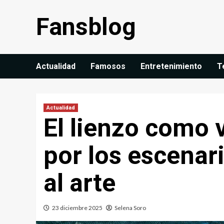
Saltar
Fansblog
al
contenido
Actualidad
Famosos
Entretenimiento
T
Actualidad
El lienzo como 
por los escenar
al arte
23 diciembre 2025
Selena Soro