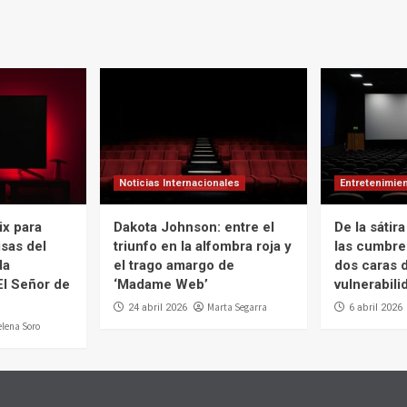
Noticias Internacionales
Entretenimie
ix para
Dakota Johnson: entre el
De la sátir
isas del
triunfo en la alfombra roja y
las cumbre
da
el trago amargo de
dos caras d
El Señor de
‘Madame Web’
vulnerabili
Marta Segarra
24 abril 2026
6 abril 2026
elena Soro