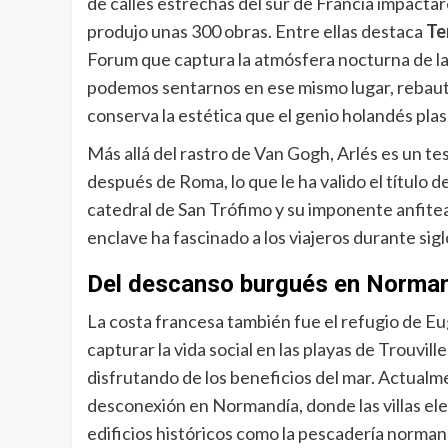
de calles estrechas del sur de Francia impactar
produjo unas 300 obras. Entre ellas destaca
Te
Forum que captura la atmósfera nocturna de la l
podemos sentarnos en ese mismo lugar, rebaut
conserva la estética que el genio holandés pla
Más allá del rastro de Van Gogh, Arlés es un 
después de Roma, lo que le ha valido el título d
catedral de San Trófimo y su imponente anfite
enclave ha fascinado a los viajeros durante sigl
Del descanso burgués en Normand
La costa francesa también fue el refugio de E
capturar la vida social en las playas de Trouvill
disfrutando de los beneficios del mar. Actualm
desconexión en Normandía, donde las villas el
edificios históricos como la pescadería norma