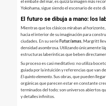
el embate del mar, es quizá la imagen más reco
Yokohama, sigue siendo el escenario de este di
El futuro se dibuja a mano: los la
Mientras que los clásicos miraban al horizont
hacia el interior de su imaginación para constr
ciudades. En su serie
Futur/amas
, Margritt ll
densidad asombrosa. Utilizando únicamente lápi
estructuras laberínticas que beben directamente
Su proceso es casi meditativo: no utiliza boceto
guiada por la intuición y referencias que van d
El quinto elemento
. Sus obras, que pueden llega
orgánicas que parecen estar en constante creci
terminados del todo; son universos abiertos qu
y detalles infinitos.