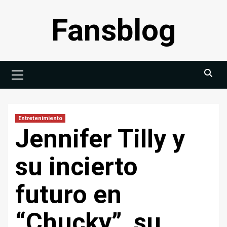
Saltar
Fansblog
al
contenido
Menú
principal
Entretenimiento
Jennifer Tilly y
su incierto
futuro en
“Chucky”, su