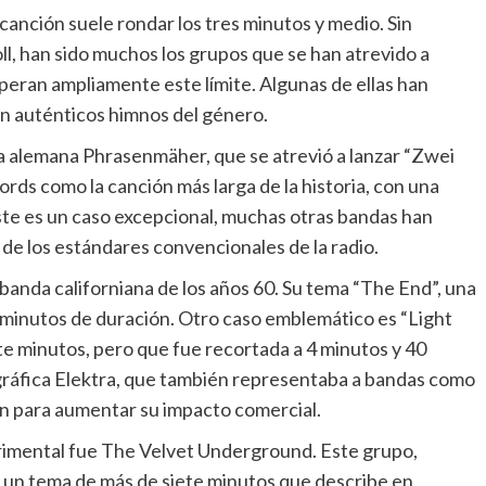
a canción suele rondar los tres minutos y medio. Sin
roll, han sido muchos los grupos que se han atrevido a
eran ampliamente este límite. Algunas de ellas han
en auténticos himnos del género.
da alemana Phrasenmäher, que se atrevió a lanzar “Zwei
rds como la canción más larga de la historia, con una
te es un caso excepcional, muchas otras bandas han
 de los estándares convencionales de la radio.
 banda californiana de los años 60. Su tema “The End”, una
2 minutos de duración. Otro caso emblemático es “Light
ete minutos, pero que fue recortada a 4 minutos y 40
ográfica Elektra, que también representaba a bandas como
n para aumentar su impacto comercial.
erimental fue The Velvet Underground. Este grupo,
, un tema de más de siete minutos que describe en