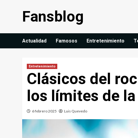
Saltar
Fansblog
al
contenido
Actualidad
Famosos
Entretenimiento
T
Entretenimiento
Clásicos del ro
los límites de l
6 febrero 2025
Luis Quevedo