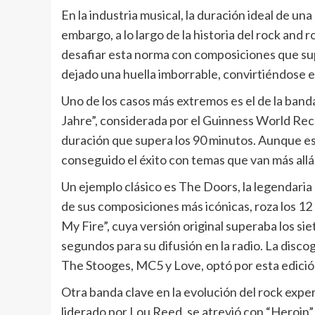
En la industria musical, la duración ideal de un
embargo, a lo largo de la historia del rock and 
desafiar esta norma con composiciones que sup
dejado una huella imborrable, convirtiéndose 
Uno de los casos más extremos es el de la ban
Jahre”, considerada por el Guinness World Reco
duración que supera los 90 minutos. Aunque es
conseguido el éxito con temas que van más allá
Un ejemplo clásico es The Doors, la legendaria
de sus composiciones más icónicas, roza los 1
My Fire”, cuya versión original superaba los si
segundos para su difusión en la radio. La disc
The Stooges, MC5 y Love, optó por esta edició
Otra banda clave en la evolución del rock exp
liderado por Lou Reed, se atrevió con “Heroin”