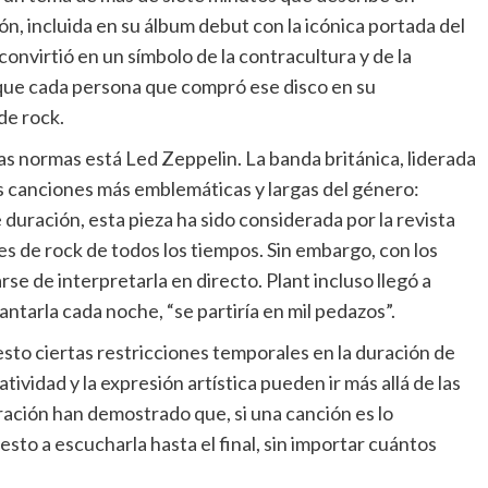
ón, incluida en su álbum debut con la icónica portada del
onvirtió en un símbolo de la contracultura y de la
 que cada persona que compró ese disco en su
de rock.
as normas está Led Zeppelin. La banda británica, liderada
as canciones más emblemáticas y largas del género:
duración, esta pieza ha sido considerada por la revista
s de rock de todos los tiempos. Sin embargo, con los
se de interpretarla en directo. Plant incluso llegó a
antarla cada noche, “se partiría en mil pedazos”.
sto ciertas restricciones temporales en la duración de
tividad y la expresión artística pueden ir más allá de las
ación han demostrado que, si una canción es lo
sto a escucharla hasta el final, sin importar cuántos