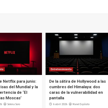
nto
Entretenimiento
 Netflix para junio:
De la sátira de Hollywood a las
risas del Mundial y la
cumbres del Himalaya: dos
ertencia de ‘El
caras de la vulnerabilidad en
las Moscas’
pantalla
Selena Soro
Manel Expósito
26
6 abril 2026