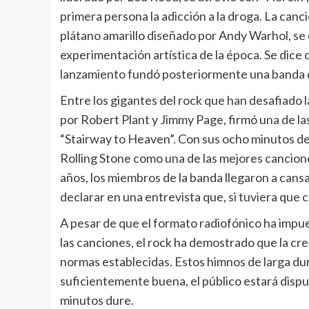
primera persona la adicción a la droga. La canci
plátano amarillo diseñado por Andy Warhol, se c
experimentación artística de la época. Se dice
lanzamiento fundó posteriormente una banda 
Entre los gigantes del rock que han desafiado l
por Robert Plant y Jimmy Page, firmó una de l
“Stairway to Heaven”. Con sus ocho minutos de 
Rolling Stone como una de las mejores cancione
años, los miembros de la banda llegaron a cansar
declarar en una entrevista que, si tuviera que c
A pesar de que el formato radiofónico ha impue
las canciones, el rock ha demostrado que la crea
normas establecidas. Estos himnos de larga dur
suficientemente buena, el público estará dispue
minutos dure.